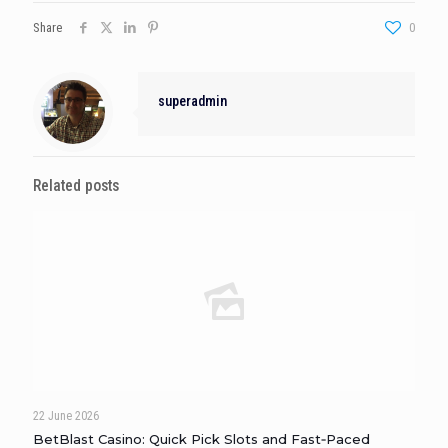
Share
0
superadmin
Related posts
22 June 2026
BetBlast Casino: Quick Pick Slots and Fast‑Paced