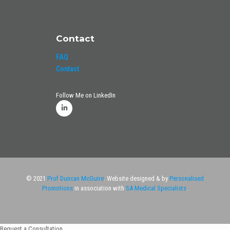
Contact
FAQ
Contact
Follow Me on LinkedIn
© 2021
Prof Duncan McGuire
. Website designed & by
Personalised
Promotions
in association with
SA Medical Specialists
.
Request a Consultation