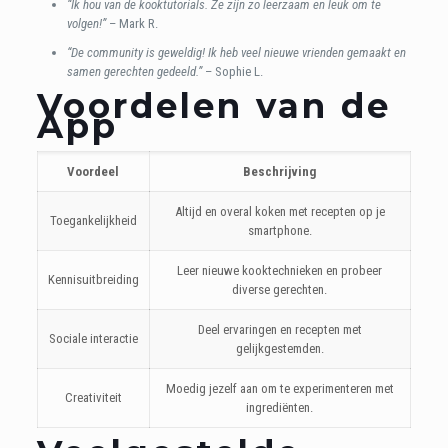
“Ik hou van de kooktutorials. Ze zijn zo leerzaam en leuk om te
volgen!”
– Mark R.
“De community is geweldig! Ik heb veel nieuwe vrienden gemaakt en
samen gerechten gedeeld.”
– Sophie L.
Voordelen van de
App
Voordeel
Beschrijving
Altijd en overal koken met recepten op je
Toegankelijkheid
smartphone.
Leer nieuwe kooktechnieken en probeer
Kennisuitbreiding
diverse gerechten.
Deel ervaringen en recepten met
Sociale interactie
gelijkgestemden.
Moedig jezelf aan om te experimenteren met
Creativiteit
ingrediënten.