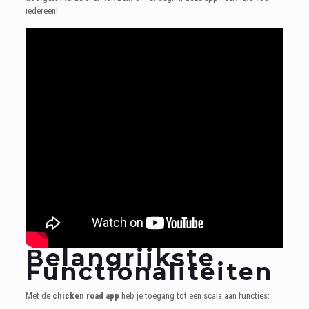
iedereen!
Belangrijkste
Functionaliteiten
Met de
chicken road app
heb je toegang tot een scala aan functies: