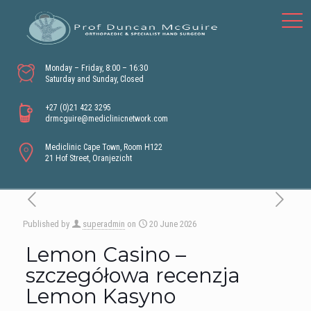
Monday – Friday, 8:00 – 16:30
Saturday and Sunday, Closed
+27 (0)21 422 3295
drmcguire@mediclinicnetwork.com
Mediclinic Cape Town, Room H122
21 Hof Street, Oranjezicht
Published by
superadmin
on
20 June 2026
Lemon Casino –
szczegółowa recenzja
Lemon Kasyno