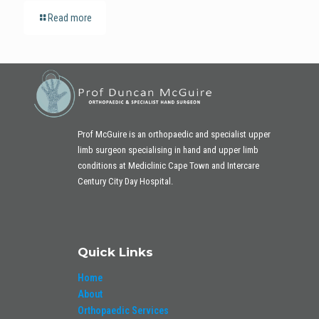
Read more
Prof McGuire is an orthopaedic and specialist upper
limb surgeon specialising in hand and
upper limb
conditions at Mediclinic Cape Town and Intercare
Century City Day Hospital.
Quick Links
Home
About
Orthopaedic Services