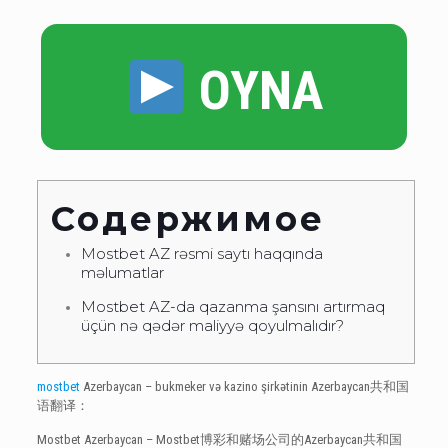
OYNA
Содержимое
Mostbet AZ rəsmi saytı haqqında
məlumatlar
Mostbet AZ-da qazanma şansını artırmaq
üçün nə qədər maliyyə qoyulmalıdır?
mostbet
Azerbaycan – bukmeker və kazino şirkətinin Azerbaycan共和国
语翻译：
Mostbet Azerbaycan – Mostbet博彩和赌场公司的Azerbaycan共和国