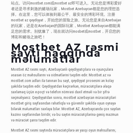
站点。访问mostbet.com或mostbet az即可进入。无论您是博彩爱好
者还是寻求刺激的赌场玩家，Mostbet Azerbaycan都是您的理想选
择。在这里，您可以体验到最公平、最安全的博彩环境。注册
mostbet az qeydiyyat，开始您的冒险之旅。无论您是来自Azerbaijan
的玩家，还是在Azerbaijan的国际玩家，Mostbet Azerbaycan都能满
足您的需求。别犹豫了，现在就访问mosbet或mostbet，开启您的
博彩和赌场之旅吧！
Mostbet AZ rəsmi
saytı haqqında
məlumatlar
Mostbet AZ rəsmi saytı, Azerbaycanlı qeydiyyatçılara və oyunçulara
əsasən öz məhsullarını və xidmətlərini təqdim edir. Mostbet.az və
mostbet.com adları ilə tanınan bu sayt, qeydiyyat prosesini ən kolay
şəkildə təqdim edir. Qeydiyyatdan keçirərkən, müraciətçilərə əlaqə
saxlamaq üçün e-poçt və telefon nömrəsi daxil etməli və bir şifrə
seçməliyəniz. Qeydiyyatdan sonra, mostbet azerbaycan müraciətçiləri
mostbet giriş sayfasından rahatlıqla və güvenilir şəkildə oyun oynayə
bilərək məlumatları saxlaya bilər. Mostbet AZ, Azerbaycanda çox sayılan
kazino saytlarından biridir, və bu saytın müraciətçilərinə geniş məzmun
və müraciət şansı təqdim edir.
Mostbet AZ rəsmi saytında müraciətçilərə ən yaxşı oyun məhsullarını,