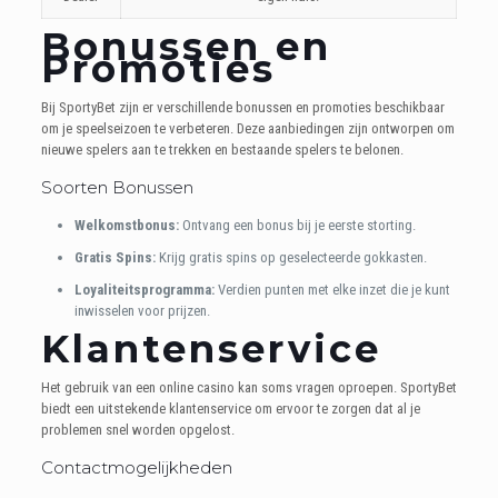
Bonussen en
Promoties
Bij SportyBet zijn er verschillende bonussen en promoties beschikbaar
om je speelseizoen te verbeteren. Deze aanbiedingen zijn ontworpen om
nieuwe spelers aan te trekken en bestaande spelers te belonen.
Soorten Bonussen
Welkomstbonus:
Ontvang een bonus bij je eerste storting.
Gratis Spins:
Krijg gratis spins op geselecteerde gokkasten.
Loyaliteitsprogramma:
Verdien punten met elke inzet die je kunt
inwisselen voor prijzen.
Klantenservice
Het gebruik van een online casino kan soms vragen oproepen. SportyBet
biedt een uitstekende klantenservice om ervoor te zorgen dat al je
problemen snel worden opgelost.
Contactmogelijkheden