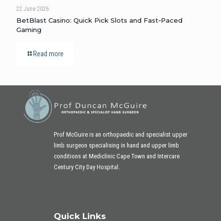
22 June 2026
BetBlast Casino: Quick Pick Slots and Fast‑Paced
Gaming
Read more
Prof McGuire is an orthopaedic and specialist upper
limb surgeon specialising in hand and
upper limb
conditions at Mediclinic Cape Town and Intercare
Century City Day Hospital.
Quick Links