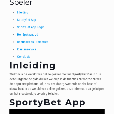
Speler
Inleiding
SportyBet App
SportyBet App Login
Het Spelaanbod
Bonussen en Promoties
Klantenservice
Conclusie
Inleiding
Welkom in de wereld van online gokken met het
SportyBet Casino
. In
deze uitgebreide gids duiken we diep in de functies en voordelen van
dit populaire platform. Of je nu een doorgewinterde speler bent of
nieuw bent in de wereld van online gokken, deze informatie zal je helpen
om het meeste uit je ervaring te halen.
SportyBet App