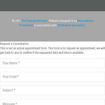
© 2021
Prof Duncan McGuire
. Website designed & by
Personalised
Promotions
in association with
SA Medical Specialists
.
Request a Consultation
This is not an actual appointment form. This form is to request an appointment, we will
get back to you to confirm if the requested date and time is available.