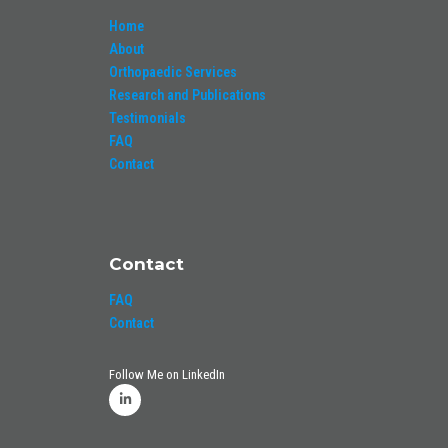
Home
About
Orthopaedic Services
Research and Publications
Testimonials
FAQ
Contact
Contact
FAQ
Contact
Follow Me on LinkedIn