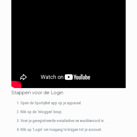
Stappen voor de Login
Open de SportyBet app op je apparaat.
Klik op de ‘Inloggen’ knop.
Voer je geregistreerde e-mailadres en wachtwoord in.
Klik op ‘Login’ om toegang te krijgen tot je account.