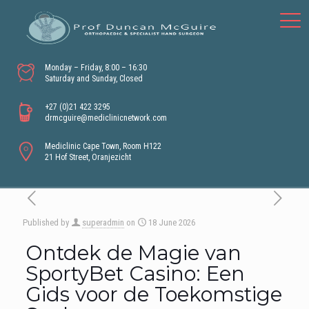
Monday – Friday, 8:00 – 16:30
Saturday and Sunday, Closed
+27 (0)21 422 3295
drmcguire@mediclinicnetwork.com
Mediclinic Cape Town, Room H122
21 Hof Street, Oranjezicht
Published by
superadmin
on
18 June 2026
Ontdek de Magie van
SportyBet Casino: Een
Gids voor de Toekomstige