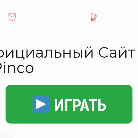
Monday – Friday, 8:00 – 16:30
+27 (0)21 422 3295
Saturday and Sunday, Closed
drmcguire@mediclini
 and Publications
Testimonials
FAQ
Contact
ициальный Сайт 
inco
ИГРАТЬ