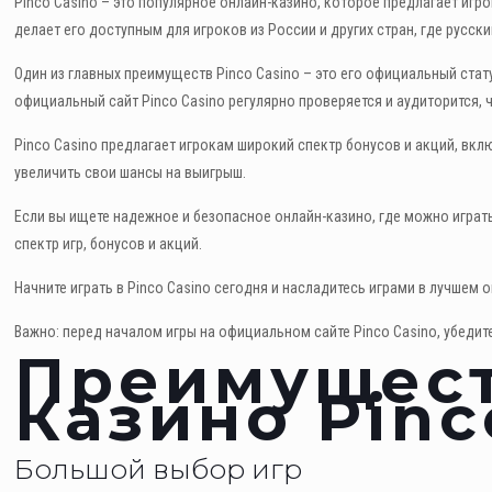
Pinco Casino – это популярное онлайн-казино, которое предлагает игро
делает его доступным для игроков из России и других стран, где русс
Один из главных преимуществ Pinco Casino – это его официальный стат
официальный сайт Pinco Casino регулярно проверяется и аудиторится, 
Pinco Casino предлагает игрокам широкий спектр бонусов и акций, вкл
увеличить свои шансы на выигрыш.
Если вы ищете надежное и безопасное онлайн-казино, где можно играть
спектр игр, бонусов и акций.
Начните играть в Pinco Casino сегодня и насладитесь играми в лучшем 
Важно: перед началом игры на официальном сайте Pinco Casino, убедитес
Преимущест
Казино Pinc
Большой выбор игр