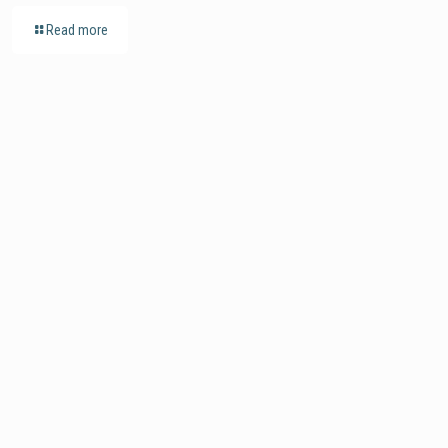
Read more