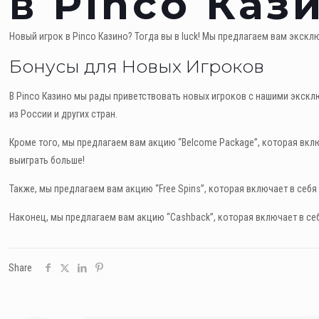
в Pinco Каз
Новый игрок в Pinco Казино? Тогда вы в luck! Мы предлагаем вам экскл
Бонусы для Новых Игроков
В Pinco Казино мы рады приветствовать новых игроков с нашими эксклю
из России и других стран.
Кроме того, мы предлагаем вам акцию “Вelcome Package”, которая вклю
выиграть больше!
Также, мы предлагаем вам акцию “Free Spins”, которая включает в себя
Наконец, мы предлагаем вам акцию “Cashback”, которая включает в себ
Share