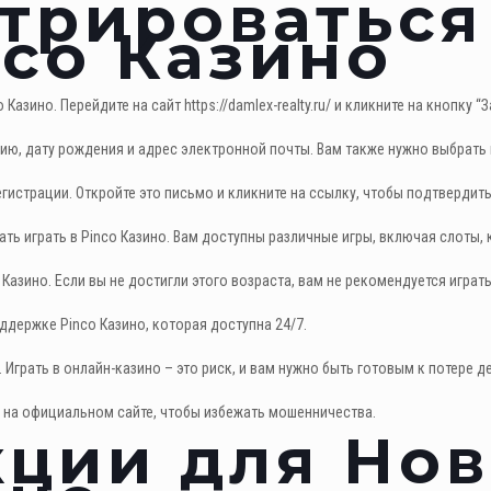
трироваться
nco Казино
зино. Перейдите на сайт https://damlex-realty.ru/ и кликните на кнопку “
ию, дату рождения и адрес электронной почты. Вам также нужно выбрать 
истрации. Откройте это письмо и кликните на ссылку, чтобы подтвердить
ть играть в Pinco Казино. Вам доступны различные игры, включая слоты, 
 Казино. Если вы не достигли этого возраста, вам не рекомендуется играт
ддержке Pinco Казино, которая доступна 24/7.
. Играть в онлайн-казино – это риск, и вам нужно быть готовым к потере де
о на официальном сайте, чтобы избежать мошенничества.
кции для Но