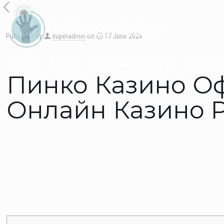
Published by
superadmin
on
17 June 2026
Home
About
Orthopaedic Services
Research
Пинко Казино Оф
Онлайн Казино P