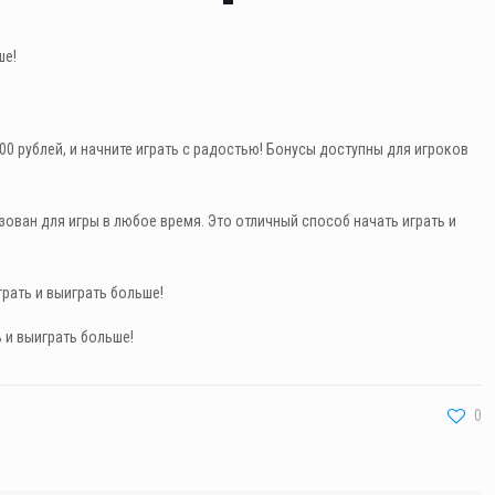
ше!
0 рублей, и начните играть с радостью! Бонусы доступны для игроков
зован для игры в любое время. Это отличный способ начать играть и
грать и выиграть больше!
 и выиграть больше!
0