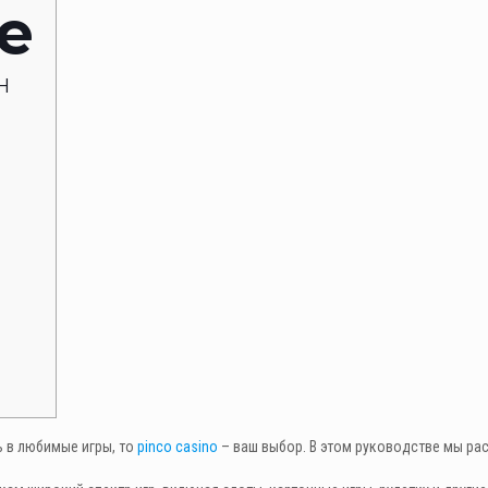
е
н
ь в любимые игры, то
pinco casino
– ваш выбор. В этом руководстве мы ра