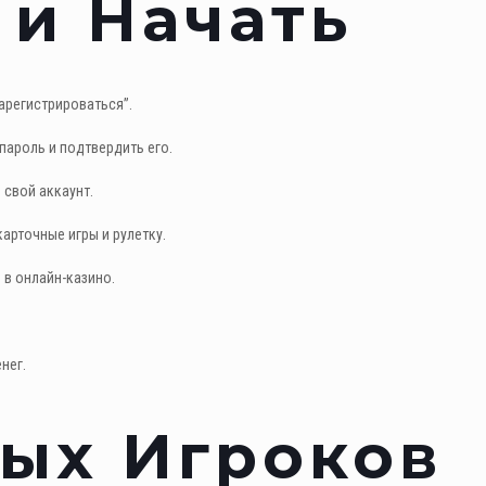
 и Начать
Зарегистрироваться”.
пароль и подтвердить его.
 свой аккаунт.
карточные игры и рулетку.
ь в онлайн-казино.
нег.
вых Игроков