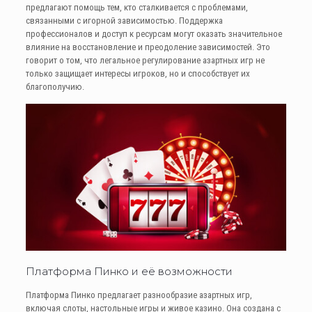
предлагают помощь тем, кто сталкивается с проблемами,
связанными с игорной зависимостью. Поддержка
профессионалов и доступ к ресурсам могут оказать значительное
влияние на восстановление и преодоление зависимостей. Это
говорит о том, что легальное регулирование азартных игр не
только защищает интересы игроков, но и способствует их
благополучию.
Платформа Пинко и её возможности
Платформа Пинко предлагает разнообразие азартных игр,
включая слоты, настольные игры и живое казино. Она создана с