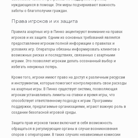
нуждающихся в помощи. Эти меры подчеркивают важность
заботы о благополучии граждан.
Права игроков и их защита
Правила азартных игр в Пинко акцентируют внимание на правах
игроков и их защите. Одним из основных требований является
предоставление игрокам полной информации о правилах и
условиях игр. Операторы обязаны информировать клиентов о
возможных рисках и последствиях, связанных с азартными
играми. Это позволяет игрокам делать осознанный выбор и
избегать ненужных потерь.
Кроме того, игроки имеют право на доступ к различным ресурсам
и инструментам, которые помогают контролировать свои расходы
на азартные игры. В Пинко существует система, позволяющая
игрокам устанавливать лимиты на ставки и время игры, что
способствует ответственному подходу к играм. Программы
поддержки, предлагаемые организациями, играют важную роль в
создании безопасной игровой среды.
Защита прав игроков также включает в себя возможность
обращаться в регулирующие органы в случае возникновения
споров с операторами. В таких случаях независимые комиссии