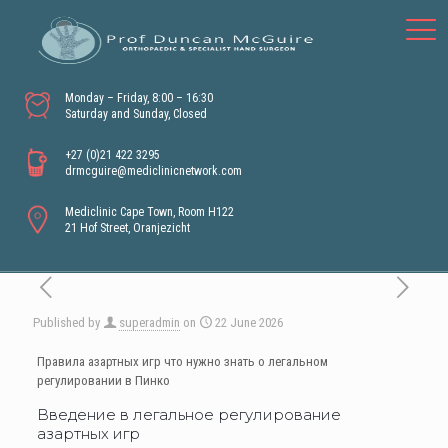
Monday – Friday, 8:00 – 16:30
Saturday and Sunday, Closed
+27 (0)21 422 3295
drmcguire@mediclinicnetwork.com
Mediclinic Cape Town, Room H122
21 Hof Street, Oranjezicht
Published by
superadmin
on
22 June 2026
Правила азартных игр что нужно знать о легальном
регулировании в Пинко
Введение в легальное регулирование
азартных игр