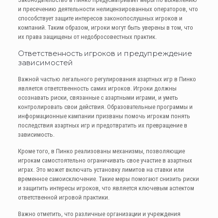
и пресечению деятельности нелицензированных операторов, что
способствует защите интересов законопослушных игроков и
компаний. Таким образом, игроки могут быть уверены в том, что
их права защищены от недобросовестных практик.
Ответственность игроков и предупреждение
зависимостей
Важной частью легального регулирования азартных игр в Пинко
является ответственность самих игроков. Игроки должны
осознавать риски, связанные с азартными играми, и уметь
контролировать свои действия. Образовательные программы и
информационные кампании призваны помочь игрокам понять
последствия азартных игр и предотвратить их превращение в
зависимость.
Кроме того, в Пинко реализованы механизмы, позволяющие
игрокам самостоятельно ограничивать свое участие в азартных
играх. Это может включать установку лимитов на ставки или
временное самоисключение. Такие меры помогают снизить риски
и защитить интересы игроков, что является ключевым аспектом
ответственной игровой практики.
Важно отметить, что различные организации и учреждения