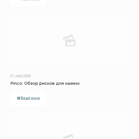
21 June 2026
Pinco: Обзор рисков для казино
Read more