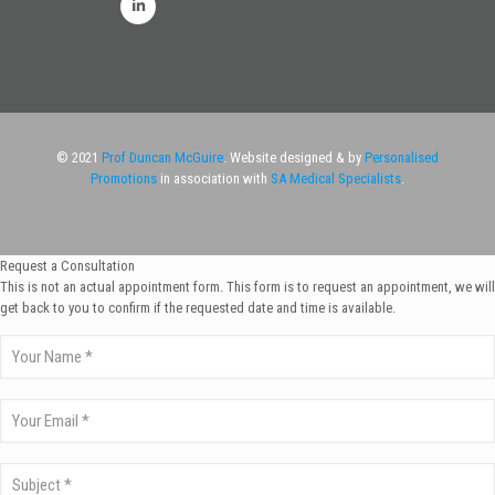
© 2021
Prof Duncan McGuire
. Website designed & by
Personalised
Promotions
in association with
SA Medical Specialists
.
Request a Consultation
This is not an actual appointment form. This form is to request an appointment, we will
get back to you to confirm if the requested date and time is available.