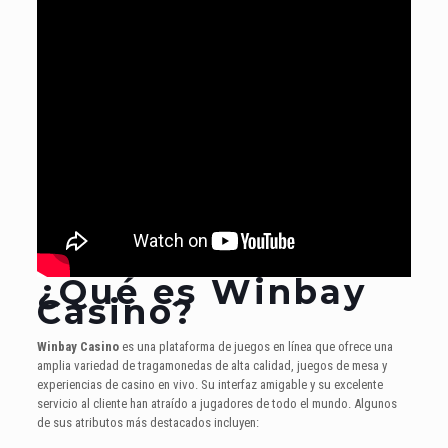
¿Qué es Winbay
Casino?
Winbay Casino
es una plataforma de juegos en línea que ofrece una
amplia variedad de tragamonedas de alta calidad, juegos de mesa y
experiencias de casino en vivo. Su interfaz amigable y su excelente
servicio al cliente han atraído a jugadores de todo el mundo. Algunos
de sus atributos más destacados incluyen: