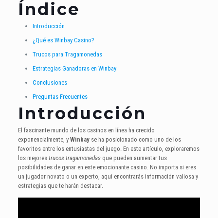
Índice
Introducción
¿Qué es Winbay Casino?
Trucos para Tragamonedas
Estrategias Ganadoras en Winbay
Conclusiones
Preguntas Frecuentes
Introducción
El fascinante mundo de los casinos en línea ha crecido
exponencialmente, y
Winbay
se ha posicionado como uno de los
favoritos entre los entusiastas del juego. En este artículo, exploraremos
los mejores
trucos tragamonedas
que pueden aumentar tus
posibilidades de ganar en este emocionante casino. No importa si eres
un jugador novato o un experto, aquí encontrarás información valiosa y
estrategias que te harán destacar.