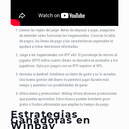
Conoce las reglas del juego:
Antes de empezar a jugar, asegúrate
de entender cómo funcionan las tragamonedas. Conocer la tabla
de pagos, las líneas de pago y las características especiales te
ayudará a tomar decisiones informadas.
Juega a las tragamonedas con RTP alto:
El porcentaje de retorno al
jugador (RTP) indica cuánto dinero se devuelve en promedio a los
jugadores. Opta por juegos con un RTP superior al 95%.
Gestiona tu bankroll:
Establece un límite de gasto y no lo excedas.
Una buena gestión del dinero te permitirá jugar durante más
tiempo y aumentar tus posibilidades de ganar.
Utiliza bonos y promociones:
Winbay ofrece diversas promociones
que puedes aprovechar. Estos bonos pueden brindarte giros
gratis o fondos adicionales que amplían tu tiempo de juego.
Estrategias
Ganadoras en
Winbay