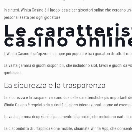
In sintesi, Winita Casino è il luogo ideale per giocatori online che cercano 
personalizzata per ogni giocatore.
Le caratteris
casino onlin
Il Winita Casino è un’opzione sempre più popolare tra i giocatori di tutto il mo
La vasta gamma di giochi disponibili, che includono slot, tavoli e giochi da
quotidiane.
La sicurezza e la trasparenza
La sicurezza e la trasparenza sono due delle caratteristiche più importanti del 
Winita Casino è regolato da autorità di gioco internazionali, come ad esempio
La vasta gamma di opzioni di pagamento disponibili, che includono carte di cre
La disponibilità di un’applicazione mobile, chiamata Winita App, che consente