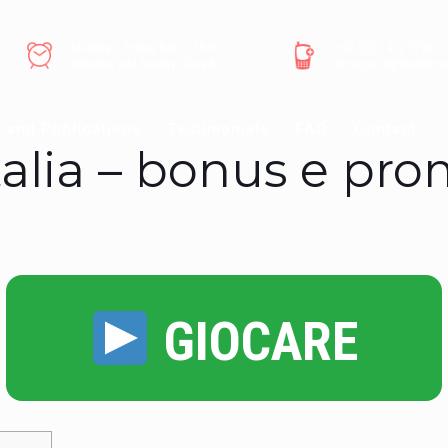
Monday – Friday, 8:00 – 16:30
+27 (0)21 422 3295
Saturday and Sunday, Closed
drmcguire@mediclini
 and Publications
Testimonials
FAQ
Contact
talia – bonus e pro
GIOCARE