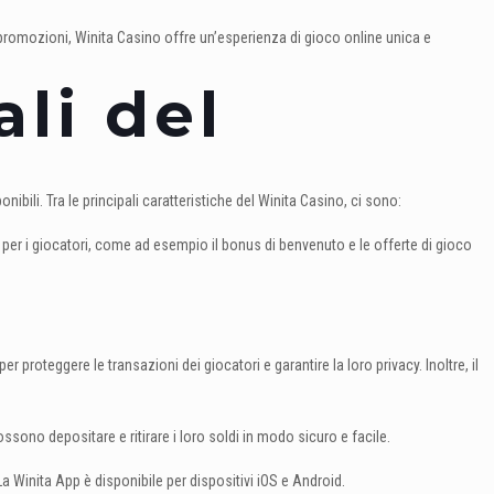
 promozioni, Winita Casino offre un’esperienza di gioco online unica e
ali del
ibili. Tra le principali caratteristiche del Winita Casino, ci sono:
per i giocatori, come ad esempio il bonus di benvenuto e le offerte di gioco
 proteggere le transazioni dei giocatori e garantire la loro privacy. Inoltre, il
ssono depositare e ritirare i loro soldi in modo sicuro e facile.
 Winita App è disponibile per dispositivi iOS e Android.