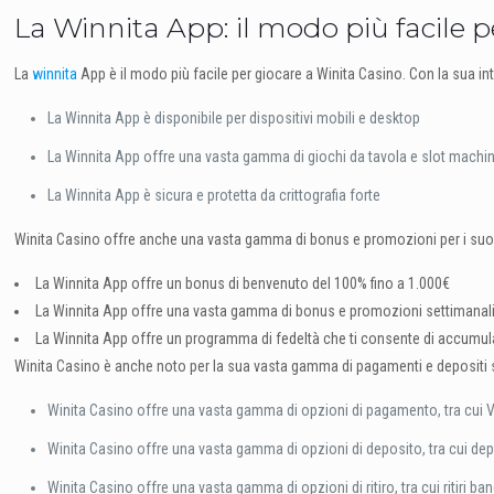
La Winnita App: il modo più facile p
La
winnita
App è il modo più facile per giocare a Winita Casino. Con la sua inte
La Winnita App è disponibile per dispositivi mobili e desktop
La Winnita App offre una vasta gamma di giochi da tavola e slot machi
La Winnita App è sicura e protetta da crittografia forte
Winita Casino offre anche una vasta gamma di bonus e promozioni per i suoi g
La Winnita App offre un bonus di benvenuto del 100% fino a 1.000€
La Winnita App offre una vasta gamma di bonus e promozioni settimanali
La Winnita App offre un programma di fedeltà che ti consente di accumul
Winita Casino è anche noto per la sua vasta gamma di pagamenti e depositi sic
Winita Casino offre una vasta gamma di opzioni di pagamento, tra cui V
Winita Casino offre una vasta gamma di opzioni di deposito, tra cui depo
Winita Casino offre una vasta gamma di opzioni di ritiro, tra cui ritiri banc