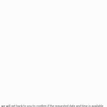
we will get back to you to confirm if the requested date and time is available.