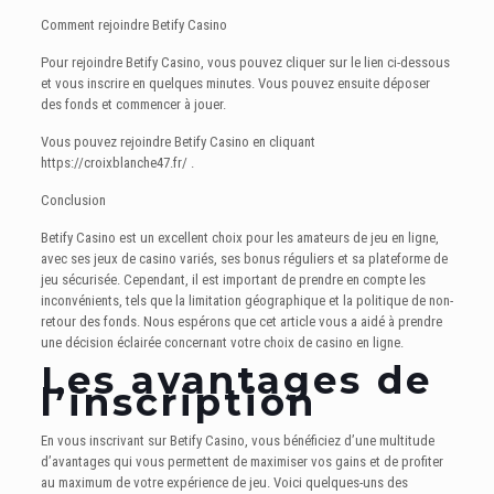
Comment rejoindre Betify Casino
Pour rejoindre Betify Casino, vous pouvez cliquer sur le lien ci-dessous
et vous inscrire en quelques minutes. Vous pouvez ensuite déposer
des fonds et commencer à jouer.
Vous pouvez rejoindre Betify Casino en cliquant
https://croixblanche47.fr/ .
Conclusion
Betify Casino est un excellent choix pour les amateurs de jeu en ligne,
avec ses jeux de casino variés, ses bonus réguliers et sa plateforme de
jeu sécurisée. Cependant, il est important de prendre en compte les
inconvénients, tels que la limitation géographique et la politique de non-
retour des fonds. Nous espérons que cet article vous a aidé à prendre
une décision éclairée concernant votre choix de casino en ligne.
Les avantages de
l’inscription
En vous inscrivant sur Betify Casino, vous bénéficiez d’une multitude
d’avantages qui vous permettent de maximiser vos gains et de profiter
au maximum de votre expérience de jeu. Voici quelques-uns des