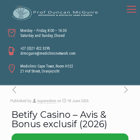
Monday – Friday, 8:00 – 16:30
Saturday and Sunday, Closed
+27 (0)21 422 3295
drmcguire@mediclinicnetwork.com
Mediclinic Cape Town, Room H122
21 Hof Street, Oranjezicht
Published by
superadmin
on
18 June 2026
Betify Casino – Avis &
Bonus exclusif (2026)