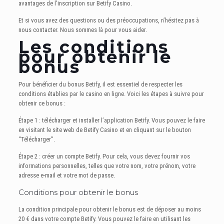
avantages de l’inscription sur Betify Casino.
Et si vous avez des questions ou des préoccupations, n’hésitez pas à
nous contacter. Nous sommes là pour vous aider.
Les conditions
pour obtenir le
bonus
Pour bénéficier du bonus Betify, il est essentiel de respecter les
conditions établies par le casino en ligne. Voici les étapes à suivre pour
obtenir ce bonus :
Étape 1 : télécharger et installer l’application Betify. Vous pouvez le faire
en visitant le site web de Betify Casino et en cliquant sur le bouton
“Télécharger”.
Étape 2 : créer un compte Betify. Pour cela, vous devez fournir vos
informations personnelles, telles que votre nom, votre prénom, votre
adresse e-mail et votre mot de passe.
Conditions pour obtenir le bonus
La condition principale pour obtenir le bonus est de déposer au moins
20 € dans votre compte Betify. Vous pouvez le faire en utilisant les