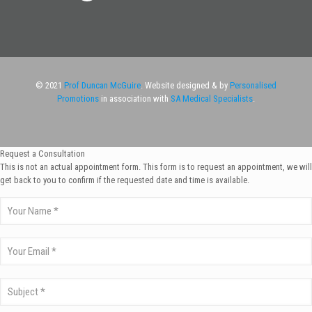
© 2021
Prof Duncan McGuire
. Website designed & by
Personalised
Promotions
in association with
SA Medical Specialists
.
Request a Consultation
This is not an actual appointment form. This form is to request an appointment, we will
get back to you to confirm if the requested date and time is available.