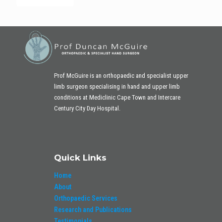
Prof McGuire is an orthopaedic and specialist upper
limb surgeon specialising in hand and
upper limb
conditions at Mediclinic Cape Town and Intercare
Century City Day Hospital.
Quick Links
Home
About
Orthopaedic Services
Research and Publications
Testimonials