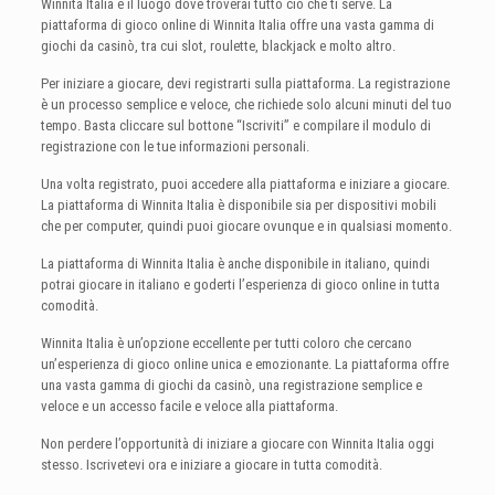
Winnita Italia è il luogo dove troverai tutto ciò che ti serve. La
piattaforma di gioco online di Winnita Italia offre una vasta gamma di
giochi da casinò, tra cui slot, roulette, blackjack e molto altro.
Per iniziare a giocare, devi registrarti sulla piattaforma. La registrazione
è un processo semplice e veloce, che richiede solo alcuni minuti del tuo
tempo. Basta cliccare sul bottone “Iscriviti” e compilare il modulo di
registrazione con le tue informazioni personali.
Una volta registrato, puoi accedere alla piattaforma e iniziare a giocare.
La piattaforma di Winnita Italia è disponibile sia per dispositivi mobili
che per computer, quindi puoi giocare ovunque e in qualsiasi momento.
La piattaforma di Winnita Italia è anche disponibile in italiano, quindi
potrai giocare in italiano e goderti l’esperienza di gioco online in tutta
comodità.
Winnita Italia è un’opzione eccellente per tutti coloro che cercano
un’esperienza di gioco online unica e emozionante. La piattaforma offre
una vasta gamma di giochi da casinò, una registrazione semplice e
veloce e un accesso facile e veloce alla piattaforma.
Non perdere l’opportunità di iniziare a giocare con Winnita Italia oggi
stesso. Iscrivetevi ora e iniziare a giocare in tutta comodità.