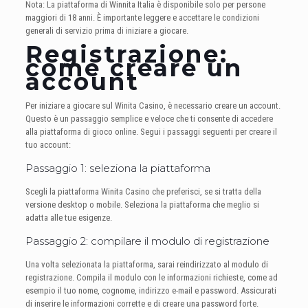
Nota: La piattaforma di Winnita Italia è disponibile solo per persone
maggiori di 18 anni. È importante leggere e accettare le condizioni
generali di servizio prima di iniziare a giocare.
Registrazione:
come creare un
account
Per iniziare a giocare sul Winita Casino, è necessario creare un account.
Questo è un passaggio semplice e veloce che ti consente di accedere
alla piattaforma di gioco online. Segui i passaggi seguenti per creare il
tuo account:
Passaggio 1: seleziona la piattaforma
Scegli la piattaforma Winita Casino che preferisci, se si tratta della
versione desktop o mobile. Seleziona la piattaforma che meglio si
adatta alle tue esigenze.
Passaggio 2: compilare il modulo di registrazione
Una volta selezionata la piattaforma, sarai reindirizzato al modulo di
registrazione. Compila il modulo con le informazioni richieste, come ad
esempio il tuo nome, cognome, indirizzo e-mail e password. Assicurati
di inserire le informazioni corrette e di creare una password forte.