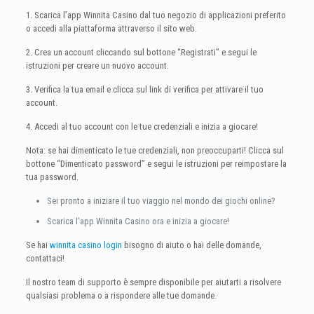
1. Scarica l’app Winnita Casino dal tuo negozio di applicazioni preferito
o accedi alla piattaforma attraverso il sito web.
2. Crea un account cliccando sul bottone “Registrati” e segui le
istruzioni per creare un nuovo account.
3. Verifica la tua email e clicca sul link di verifica per attivare il tuo
account.
4. Accedi al tuo account con le tue credenziali e inizia a giocare!
Nota: se hai dimenticato le tue credenziali, non preoccuparti! Clicca sul
bottone “Dimenticato password” e segui le istruzioni per reimpostare la
tua password.
Sei pronto a iniziare il tuo viaggio nel mondo dei giochi online?
Scarica l’app Winnita Casino ora e inizia a giocare!
Se hai
winnita casino login
bisogno di aiuto o hai delle domande,
contattaci!
Il nostro team di supporto è sempre disponibile per aiutarti a risolvere
qualsiasi problema o a rispondere alle tue domande.