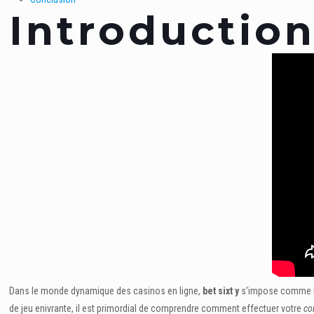
Introductio
Dans le monde dynamique des casinos en ligne,
bet sixt y
s’impose comme un 
de jeu enivrante, il est primordial de comprendre comment effectuer votre
co