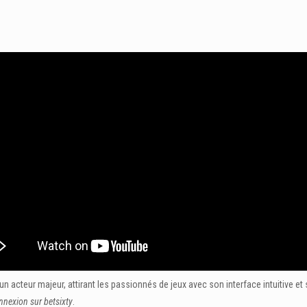
n
acteur majeur, attirant les passionnés de jeux avec son interface intuitive et
nnexion sur betsixty
.