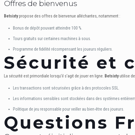
Offres de bienvenus
Betsixty
propose des offres de bienvenue alléchantes, notamment :
Bonus de dépôt pouvant atteindre 100 %.
Tours gratuits sur certaines machines à sous.
Programme de fidélité récompensant les joueurs réguliers.
Sécurité et 
La sécurité est primordiale lorsqu’il s’agit de jouer en ligne.
Betsixty
utilise d
Les transactions sont sécurisées grâce à des protocoles SSL.
Les informations sensibles sont stockées dans des systèmes entièrem
Politique de jeu responsable pour veiller au bien-être des joueurs.
Questions 