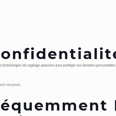
confidentialit
es technologies de cryptage avancées pour protéger vos données personnelles e
ent sécurisés.
Fréquemment 