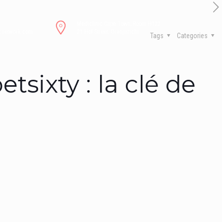
Mediclinic Cape Town, Room H122
cnetwork.com
21 Hof Street, Oranjezicht
Tags
Categories
tsixty : la clé de