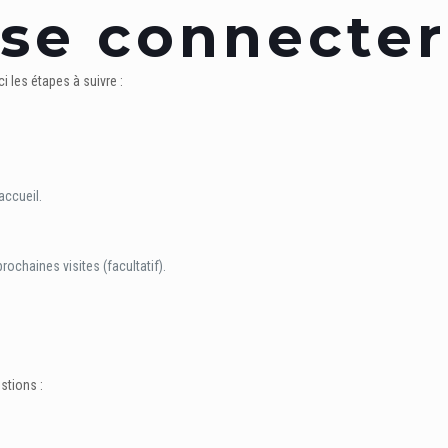
 se connecter
i les étapes à suivre :
accueil.
ochaines visites (facultatif).
stions :